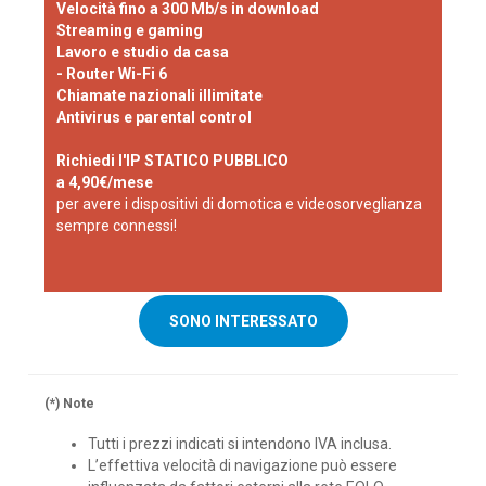
Velocità fino a 300 Mb/s in download
Streaming e gaming
Lavoro e studio da casa
- Router Wi-Fi 6
Chiamate nazionali illimitate
Antivirus e parental control
Richiedi l'IP STATICO PUBBLICO
a 4,90€/mese
per avere i dispositivi di domotica e videosorveglianza
sempre connessi!
SONO INTERESSATO
(*) Note
Tutti i prezzi indicati si intendono IVA inclusa.
L’effettiva velocità di navigazione può essere