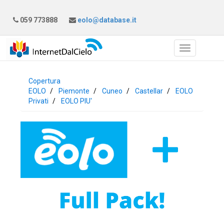
059 773888
eolo@database.it
Copertura
EOLO
Piemonte
Cuneo
Castellar
EOLO
Privati
EOLO PIU'