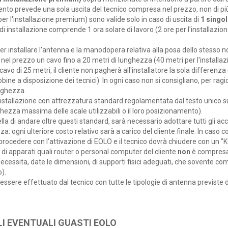
vento prevede una sola uscita del tecnico compresa nel prezzo, non di pi
 per l'installazione premium) sono valide solo in caso di uscita di
1 singol
to di installazione comprende 1 ora solare di lavoro (2 ore per l'installazi
er installare l'antenna e la manodopera relativa alla posa dello stesso 
el prezzo un cavo fino a 20 metri di lunghezza (40 metri per l'installaz
avo di 25 metri, il cliente non pagherà all'installatore la sola differenza (
 bobine a disposizione dei tecnici). In ogni caso non si consigliano, per ra
unghezza.
l'installazione con attrezzatura standard regolamentata dal testo unico s
hezza massima delle scale utilizzabili o il loro posizionamento).
ella di andare oltre questi standard, sarà necessario adottare tutti gli ac
za: ogni ulteriore costo relativo sarà a carico del cliente finale. In caso 
procedere con l'attivazione di EOLO e il tecnico dovrà chiudere con un "KO
 di apparati quali router o personal computer del cliente
non
è compresa
cessita, date le dimensioni, di supporti fisici adeguati, che sovente co
).
e essere effettuato dal tecnico con tutte le tipologie di antenna previste 
LI EVENTUALI GUASTI EOLO