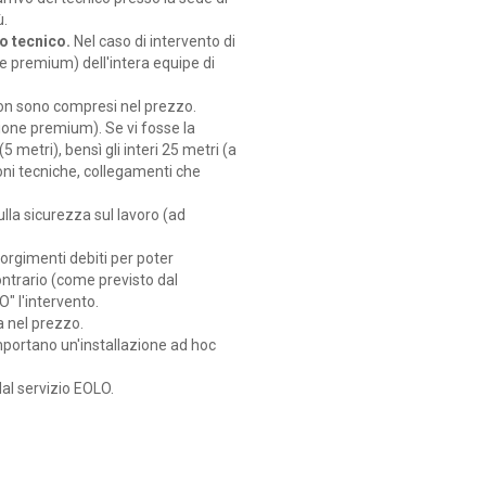
ù.
o tecnico.
Nel caso di intervento di
one premium) dell'intera equipe di
non sono compresi nel prezzo.
ione premium). Se vi fosse la
5 metri), bensì gli interi 25 metri (a
gioni tecniche, collegamenti che
ulla sicurezza sul lavoro (ad
corgimenti debiti per poter
contrario (come previsto dal
" l'intervento.
 nel prezzo.
mportano un'installazione ad hoc
dal servizio EOLO.