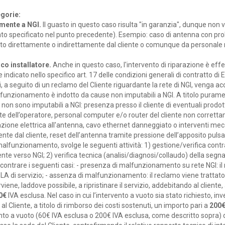
egorie:
amente a NGI.
Il guasto in questo caso risulta "in garanzia", dunque non 
anto specificato nel punto precedente). Esempio: caso di antenna con prob
to direttamente o indirettamente dal cliente o comunque da personale 
ico installatore.
Anche in questo caso, l'intervento di riparazione è effe
ndicato nello specifico art. 17 delle condizioni generali di contratto di 
ui, a seguito di un reclamo del Cliente riguardante la rete di NGI, venga ac
funzionamento è indotto da cause non imputabili a NGI. A titolo purame
 non sono imputabili a NGI: presenza presso il cliente di eventuali prodo
ete dell’operatore, personal computer e/o router del cliente non corrett
azione elettrica all'antenna, cavo ethernet danneggiato o interventi m
nte dal cliente, reset dell’antenna tramite pressione dell’apposito pulsan
malfunzionamento, svolge le seguenti attività: 1) gestione/verifica contr
nte verso NGI; 2) verifica tecnica (analisi/diagnosi/collaudo) della segnal
iscontrare i seguenti casi: - presenza di malfunzionamento su rete NGI: i
SLA di servizio; - assenza di malfunzionamento: il reclamo viene trattat
viene, laddove possibile, a ripristinare il servizio, addebitando al cliente, 
0€
IVA esclusa. Nel caso in cui l’intervento a vuoto sia stato richiesto, 
l Cliente, a titolo di rimborso dei costi sostenuti, un importo pari a
200
ento a vuoto (60€ IVA esclusa o 200€ IVA esclusa, come descritto sopra) d