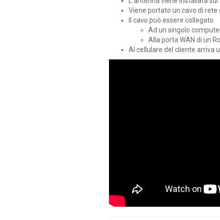
L'antenna viene installata sul
Viene portato un cavo di rete d
Il cavo può essere collegato
Ad un singolo computer
Alla porta WAN di un Ro
Al cellulare del cliente arri