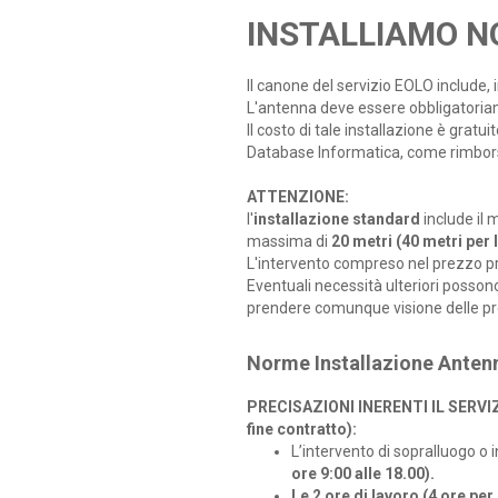
INSTALLIAMO N
Il canone del servizio EOLO include, 
L'antenna deve essere obbligatoria
Il costo di tale installazione è gratu
Database Informatica, come rimborso
ATTENZIONE:
l'
installazione standard
include il
massima di
20 metri (40 metri per 
L'intervento compreso nel prezzo p
Eventuali necessità ulteriori possono
prendere comunque visione delle prec
Norme Installazione Ante
PRECISAZIONI INERENTI IL SERVIZI
fine contratto):
L’intervento di sopralluogo o
ore 9:00 alle 18.00).
Le 2 ore di lavoro (4 ore per