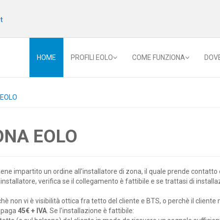
t
HOME
PROFILI EOLO
COME FUNZIONA
DOV
e EOLO
ONA EOLO
viene impartito un ordine all'installatore di zona, il quale prende contatt
l'installatore, verifica se il collegamento è fattibile e se trattasi di instal
chè non vi è visibilità ottica fra tetto del cliente e BTS, o perchè il cliente
e paga
45€ + IVA
. Se l'installazione è fattibile: