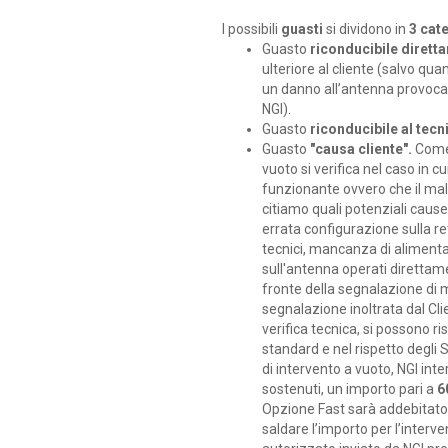
I possibili
guasti
si dividono in
3 cat
Guasto
riconducibile dirett
ulteriore al cliente (salvo qu
un danno all’antenna provoca
NGI).
Guasto
riconducibile al tecn
Guasto
"causa cliente".
Come i
vuoto si verifica nel caso in c
funzionante ovvero che il mal
citiamo quali potenziali cause
errata configurazione sulla r
tecnici, mancanza di aliment
sull'antenna operati direttame
fronte della segnalazione di 
segnalazione inoltrata dal Clie
verifica tecnica, si possono r
standard e nel rispetto degli 
di intervento a vuoto, NGI inter
sostenuti, un importo pari a
6
Opzione Fast sarà addebitato a
saldare l’importo per l’interv