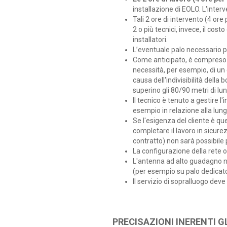
installazione di EOLO. L'inter
Tali 2 ore di intervento (4 ore
2 o più tecnici, invece, il cos
installatori.
L’eventuale palo necessario p
Come anticipato, è compreso n
necessità, per esempio, di un c
causa dell'indivisibilità della
superino gli 80/90 metri di l
Il tecnico è tenuto a gestire 
esempio in relazione alla lung
Se l'esigenza del cliente è qu
completare il lavoro in sicurez
contratto) non sarà possibile 
La configurazione della rete o
L'antenna ad alto guadagno ne
(per esempio su palo dedicato
Il servizio di sopralluogo dev
PRECISAZIONI INERENTI G