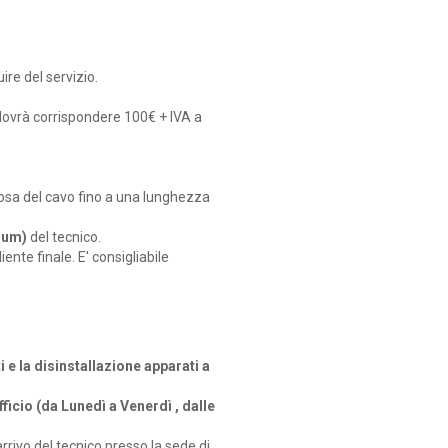
ire del servizio.
te dovrà corrispondere 100€ + IVA a
posa del cavo fino a una lunghezza
mium)
del tecnico.
ente finale. E' consigliabile
 la disinstallazione apparati a
fficio (da Lunedì a Venerdì , dalle
rrivo del tecnico presso la sede di