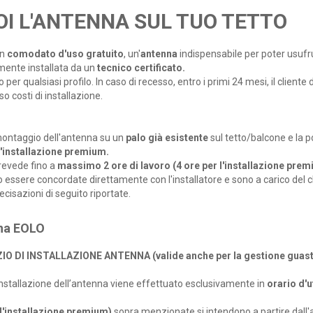
OI L'ANTENNA SUL TUO TETTO
in
comodato d'uso gratuito
, un'
antenna
indispensabile per poter usufru
mente installata da un
tecnico certificato.
ito per qualsiasi profilo. In caso di recesso, entro i primi 24 mesi, il clien
 costi di installazione.
 montaggio dell'antenna su un
palo già esistente
sul tetto/balcone e la 
l'installazione premium.
revede fino a
massimo 2 ore di lavoro (4 ore per l'installazione pre
 essere concordate direttamente con l'installatore e sono a carico del cli
isazioni di seguito riportate.
nna EOLO
O DI INSTALLAZIONE ANTENNA (valide anche per la gestione guasti e
 installazione dell’antenna viene effettuato esclusivamente in
orario d'u
 l'installazione premium)
sopra menzionate si intendono a partire dall'a