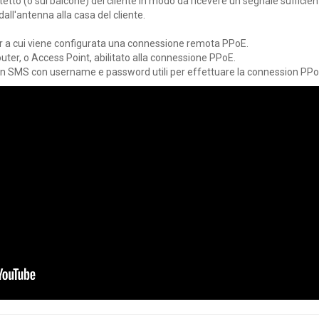
 tetto (o sul balcone) del cliente in modo da ricevere un segnale sufficien
all'antenna alla casa del cliente.
 a cui viene configurata una connessione remota PPoE.
uter, o Access Point, abilitato alla connessione PPoE.
va un SMS con username e password utili per effettuare la connession PP