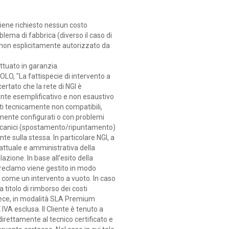
viene richiesto nessun costo
lema di fabbrica (diverso il caso di
non esplicitamente autorizzato da
ttuato in garanzia.
EOLO, "La fattispecie di intervento a
certato che la rete di NGI è
nte esemplificativo e non esaustivo
tti tecnicamente non compatibili,
amente configurati o con problemi
eccanici (spostamento/ripuntamento)
te sulla stessa. In particolare NGI, a
attuale e amministrativa della
azione. In base all’esito della
l reclamo viene gestito in modo
o come un intervento a vuoto. In caso
a titolo di rimborso dei costi
invece, in modalità SLA Premium
€
IVA esclusa. Il Cliente è tenuto a
irettamente al tecnico certificato e