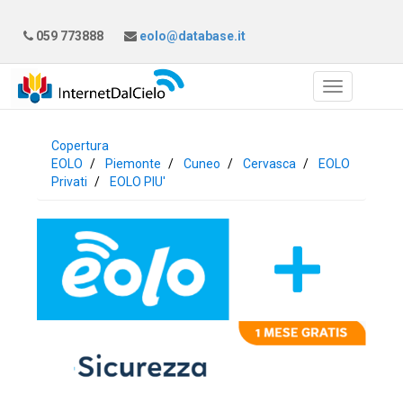
059 773888
eolo@database.it
Copertura
EOLO
Piemonte
Cuneo
Cervasca
EOLO
Privati
EOLO PIU'