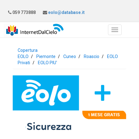
059 773888
eolo@database.it
Copertura
EOLO
Piemonte
Cuneo
Roascio
EOLO
Privati
EOLO PIU'