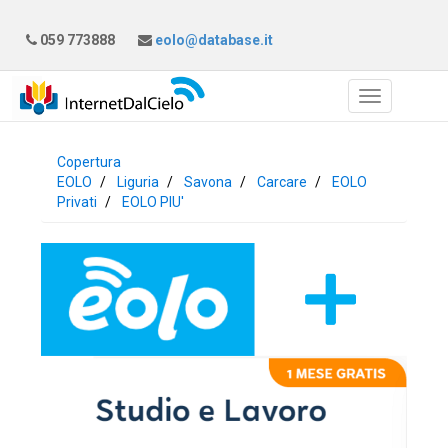
059 773888
eolo@database.it
Copertura
EOLO
Liguria
Savona
Carcare
EOLO
Privati
EOLO PIU'