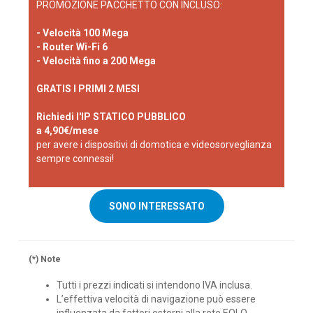
PROMOZIONE PACCHETTO CON INCLUSO:
- Velocità 100 Mega
- Router Wi-Fi 6
- Velocità fino a 200 Mega
GRATIS I PRIMI 2 MESI
Richiedi l'IP STATICO PUBBLICO
a 4,90€/mese
per avere i dispositivi di domotica e videosorveglianza
sempre connessi!
SONO INTERESSATO
(*) Note
Tutti i prezzi indicati si intendono IVA inclusa.
L’effettiva velocità di navigazione può essere
influenzata da fattori esterni alla rete EOLO.