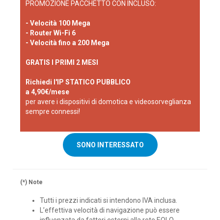
PROMOZIONE PACCHETTO CON INCLUSO:
- Velocità 100 Mega
- Router Wi-Fi 6
- Velocità fino a 200 Mega
GRATIS I PRIMI 2 MESI
Richiedi l'IP STATICO PUBBLICO
a 4,90€/mese
per avere i dispositivi di domotica e videosorveglianza
sempre connessi!
SONO INTERESSATO
(*) Note
Tutti i prezzi indicati si intendono IVA inclusa.
L’effettiva velocità di navigazione può essere
influenzata da fattori esterni alla rete EOLO.