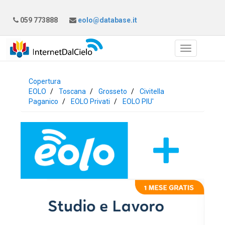
059 773888
eolo@database.it
Copertura
EOLO
Toscana
Grosseto
Civitella
Paganico
EOLO Privati
EOLO PIU'