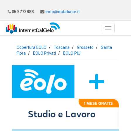
059 773888
eolo@database.it
Copertura EOLO
Toscana
Grosseto
Santa
Fiora
EOLO Privati
EOLO PIU'