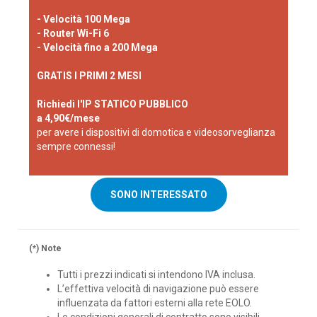
- Velocità 100 Mega
- Router Wi-Fi 6
- Velocità fino a 200 Mega
GRATIS I PRIMI 2 MESI
Richiedi l'IP STATICO PUBBLICO
a 4,90€/mese
per avere i dispositivi di domotica e videosorveglianza
sempre connessi!
SONO INTERESSATO
(*) Note
Tutti i prezzi indicati si intendono IVA inclusa.
L’effettiva velocità di navigazione può essere
influenzata da fattori esterni alla rete EOLO.
Le condizioni generali di contratto sono visibili