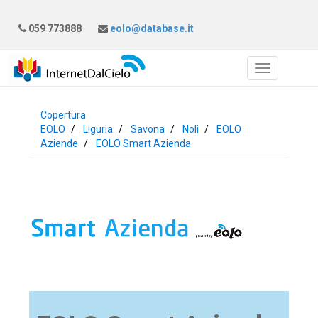
059 773888
eolo@database.it
Copertura
EOLO
Liguria
Savona
Noli
EOLO
Aziende
EOLO Smart Azienda