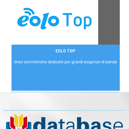
Contattaci
EOLO TOP
AZIENDE
linee simmetriche dedicate per grandi esigenze di banda