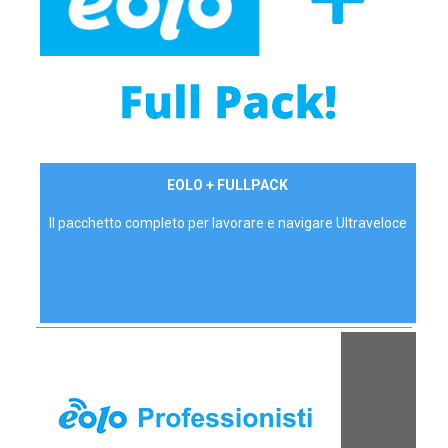
34,90 €/mese
EOLO + FULLPACK
P.IVA - IVA Inc.
Il pacchetto completo per lavorare e navigare Ultraveloce