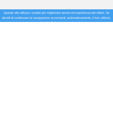
Questo sito utilizza i cookie per migliorare servizi ed esperienza dei lettori. Se
decidi di continuare la navigazione acconsenti, automaticamente, il loro utilizzo.
Cookie Policy
Accetto