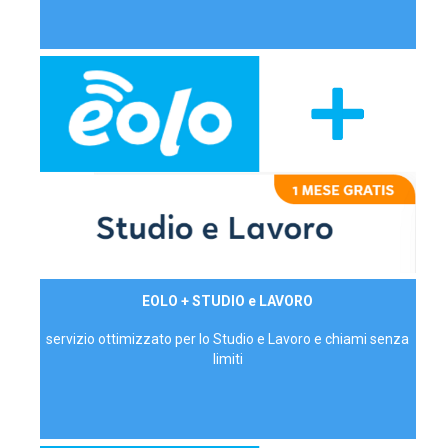
29,90€/mese
EOLO + STUDIO e LAVORO
P.IVA - IVA Inc.
servizio ottimizzato per lo Studio e Lavoro e chiami senza
limiti