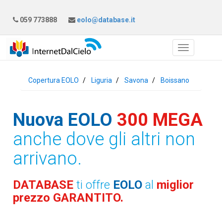
059 773888
eolo@database.it
Copertura EOLO
Liguria
Savona
Boissano
Nuova EOLO
300 MEGA
anche dove gli altri non
arrivano.
DATABASE
ti offre
EOLO
al
miglior
prezzo GARANTITO.