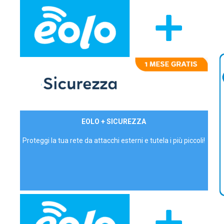
29,90€/mese
EOLO + SICUREZZA
P.IVA - IVA Inc.
Proteggi la tua rete da attacchi esterni e tutela i più piccoli!