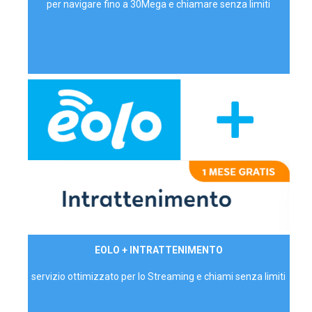
per navigare fino a 30Mega e chiamare senza limiti
29,90€/mese
EOLO + INTRATTENIMENTO
PRIVATI - IVA Inc.
servizio ottimizzato per lo Streaming e chiami senza limiti