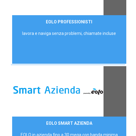
35,00 €/mese
EOLO PROFESSIONISTI
P.IVA - IVA Escl.
lavora e naviga senza problemi, chiamate incluse
Contattaci
EOLO SMART AZIENDA
AZIENDE
EOLO in azienda fino a 30 mega con banda minima