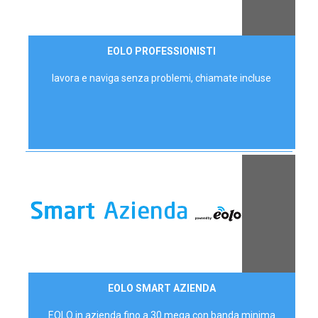
35,00 €/mese
EOLO PROFESSIONISTI
P.IVA - IVA Escl.
lavora e naviga senza problemi, chiamate incluse
Contattaci
EOLO SMART AZIENDA
AZIENDE
EOLO in azienda fino a 30 mega con banda minima