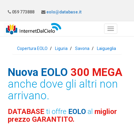
059 773888
eolo@database.it
Copertura EOLO
Liguria
Savona
Laigueglia
Nuova EOLO
300 MEGA
anche dove gli altri non
arrivano.
DATABASE
ti offre
EOLO
al
miglior
prezzo GARANTITO.