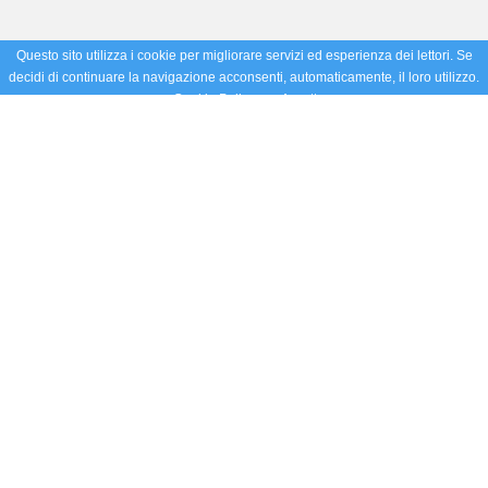
Questo sito utilizza i cookie per migliorare servizi ed esperienza dei lettori. Se
decidi di continuare la navigazione acconsenti, automaticamente, il loro utilizzo.
Cookie Policy
Accetto