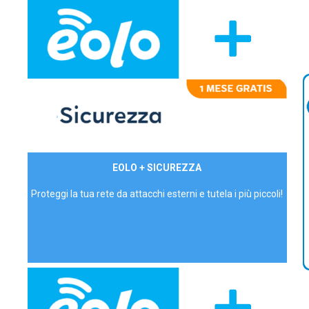
29,90€/mese
EOLO + SICUREZZA
P.IVA - IVA Inc.
Proteggi la tua rete da attacchi esterni e tutela i più piccoli!