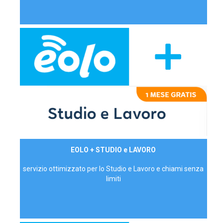
29,90€/mese
EOLO + STUDIO e LAVORO
P.IVA - IVA Inc.
servizio ottimizzato per lo Studio e Lavoro e chiami senza
limiti