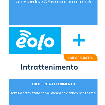
per navigare fino a 30Mega e chiamare senza limiti
29,90€/mese
EOLO + INTRATTENIMENTO
PRIVATI - IVA Inc.
servizio ottimizzato per lo Streaming e chiami senza limiti