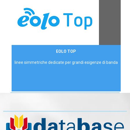
Contattaci
EOLO TOP
AZIENDE
linee simmetriche dedicate per grandi esigenze di banda