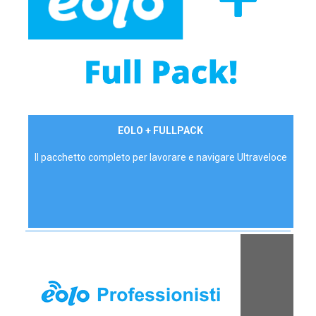
34,90 €/mese
EOLO + FULLPACK
P.IVA - IVA Inc.
Il pacchetto completo per lavorare e navigare Ultraveloce