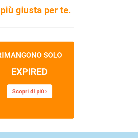
più giusta per te.
RIMANGONO SOLO
EXPIRED
Scopri di più