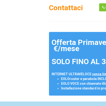
Contattaci
Offerta Primave
€/mese
SOLO FINO AL 3
INTERNET ULTRAVELOCE
senza lim
EOLOrouter e parabola INCL
EOLO VOCE con chiamate illi
Installazione standard in pr