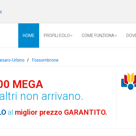
t
HOME
PROFILI EOLO
COME FUNZIONA
DOV
esaro-Urbino
Fossombrone
00 MEGA
altri non arrivano.
LO
al
miglior prezzo GARANTITO.