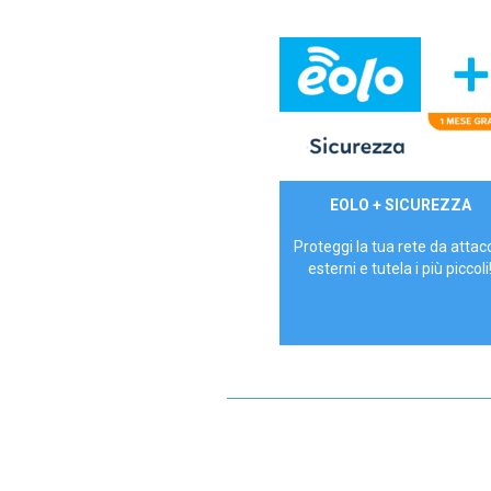
29,90€/mese
EOLO + SICUREZZA
P.IVA - IVA Inc.
Proteggi la tua rete da attac
esterni e tutela i più piccoli