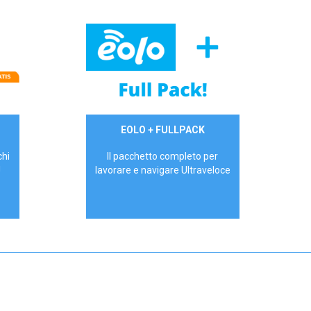
34,90 €/mese
EOLO + FULLPACK
P.IVA - IVA Inc.
chi
Il pacchetto completo per
!
lavorare e navigare Ultraveloce