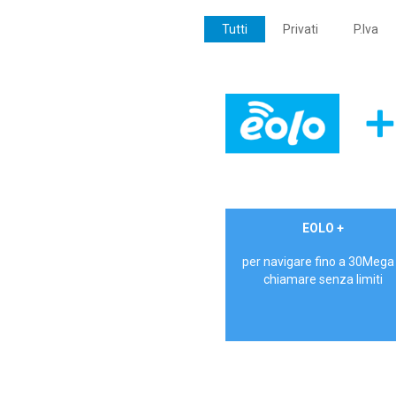
Tutti
Privati
P.Iva
€ 24,90/mese
EOLO +
PRIVATI - IVA Inc.
per navigare fino a 30Mega
chiamare senza limiti