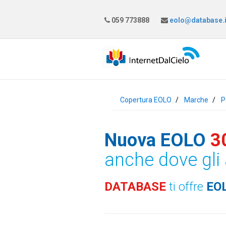
059 773888
eolo@database.i
Copertura EOLO
Marche
P
Nuova EOLO
3
anche dove gli 
DATABASE
ti offre
EO