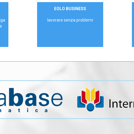
Contattaci
EOLO BUSINESS
AZIENDE
ega
lavorare senza problemi
a