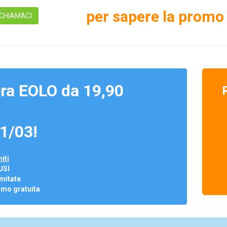
per sapere la promo 
CHIAMACI
ra EOLO da 19,90
1/03!
iti
USI
mitate
omo gratuita