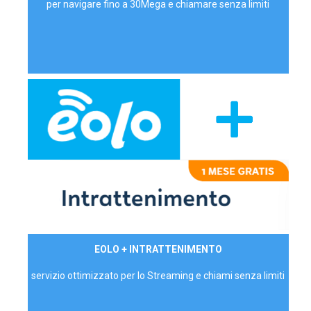
per navigare fino a 30Mega e chiamare senza limiti
29,90€/mese
EOLO + INTRATTENIMENTO
PRIVATI - IVA Inc.
servizio ottimizzato per lo Streaming e chiami senza limiti