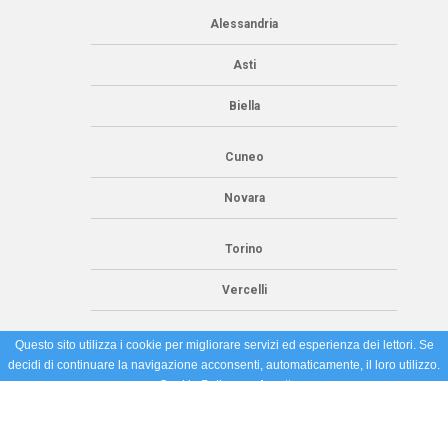
Alessandria
Asti
Biella
Cuneo
Novara
Torino
Vercelli
Questo sito utilizza i cookie per migliorare servizi ed esperienza dei lettori. Se
decidi di continuare la navigazione acconsenti, automaticamente, il loro utilizzo.
Cookie Policy
Accetto