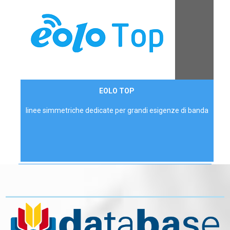
Contattaci
EOLO TOP
AZIENDE
linee simmetriche dedicate per grandi esigenze di banda