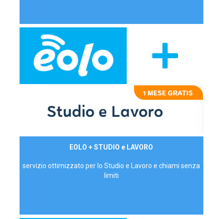
29,90€/mese
EOLO + STUDIO e LAVORO
P.IVA - IVA Inc.
servizio ottimizzato per lo Studio e Lavoro e chiami senza
limiti