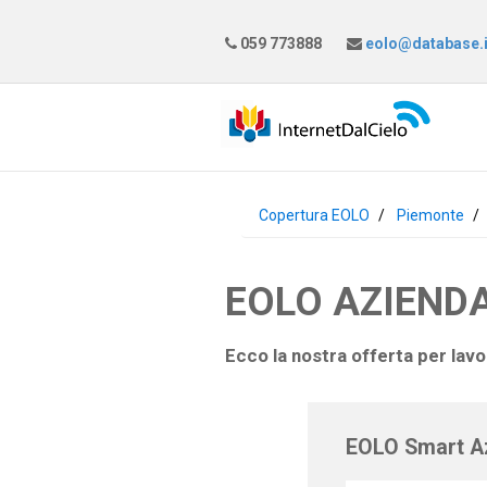
059 773888
eolo@database.i
Copertura EOLO
Piemonte
EOLO AZIENDA
Ecco la nostra offerta per lav
EOLO Smart A