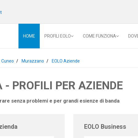
t
HOME
PROFILI EOLO
COME FUNZIONA
DOV
Cuneo
Murazzano
EOLO Aziende
 - PROFILI PER AZIENDE
orare senza problemi e per grandi esienze di banda
zienda
EOLO Business