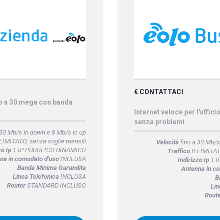
€ CONTATTACI
no a 30 mega con banda
Internet veloce per l'uffici
senza problemi
 30 Mb/s in down e 8 Mb/s in up
LIMITATO, senza soglie mensili
Velocità
fino a 30 Mb/s
zo Ip
1 IP PUBBLICO DINAMICO
Traffico
ILLIMITATO
na in comodato d'uso
INCLUSA
Indirizzo Ip
1 I
Banda Minima Garandita
Antenna in c
Linea Telefonica
INCLUSA
B
Router
STANDARD INCLUSO
Lin
Rout