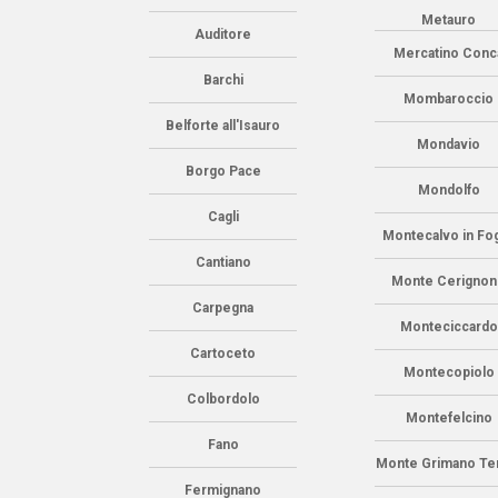
Metauro
Auditore
Mercatino Conc
Barchi
Mombaroccio
Belforte all'Isauro
Mondavio
Borgo Pace
Mondolfo
Cagli
Montecalvo in Fog
Cantiano
Monte Cerigno
Carpegna
Monteciccardo
Cartoceto
Montecopiolo
Colbordolo
Montefelcino
Fano
Monte Grimano T
Fermignano