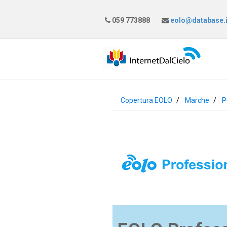
059 773888
eolo@database.i
Copertura EOLO
Marche
P