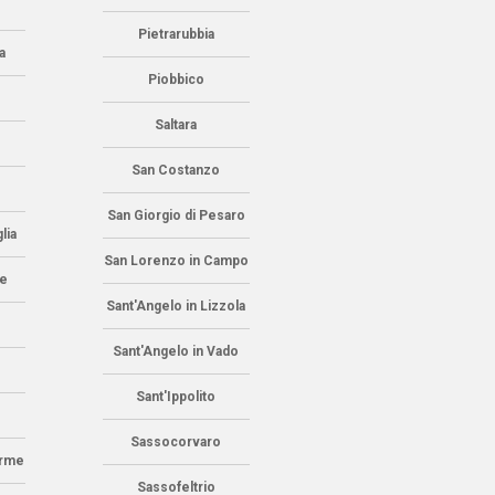
Pietrarubbia
a
Piobbico
Saltara
San Costanzo
San Giorgio di Pesaro
lia
San Lorenzo in Campo
ne
Sant'Angelo in Lizzola
Sant'Angelo in Vado
Sant'Ippolito
Sassocorvaro
erme
Sassofeltrio