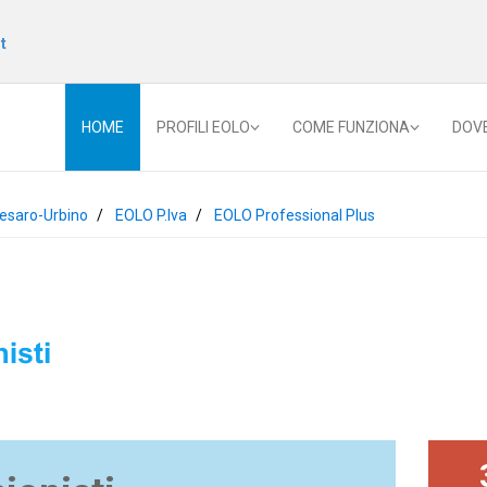
t
HOME
PROFILI EOLO
COME FUNZIONA
DOV
esaro-Urbino
EOLO P.Iva
EOLO Professional Plus