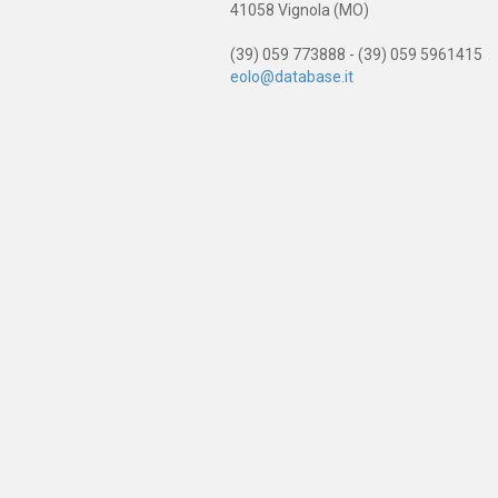
41058 Vignola (MO)
(39) 059 773888 - (39) 059 5961415
eolo@database.it