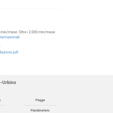
0 min/mese. Oltre i 2.000 min/mese:
nternazionali.
f
llazione.pdf
o-Urbino
a
Piagge
Piandimeleto