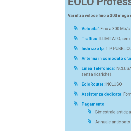
EOLO Profess
Vai ultra veloce fino a 300 mega 
Velocita':
Fino a 300 Mb/s o
Traffico:
ILLIMITATO, senza
Indirizzo Ip:
1 IP PUBBLIC
Antenna in comodato d'u
Linea Telefonica:
INCLUSA 
senza ricariche)
EoloRouter:
INCLUSO
Assistenza dedicata:
Forn
Pagamento:
Bimestrale anticipa
Annuale anticipato 