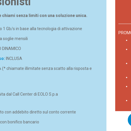
ionisti
e chiami senza limiti con una soluzione unica.
 1 Gb/s in base alla tecnologia di attivazione
PROM
 soglie mensili
O DINAMICO
so:
INCLUSA
(* chiamate illimitate senza scatto alla risposta e
ita dal Call Center di EOLO S.p.a
to con addebito diretto sul conto corrente
con bonifico bancario