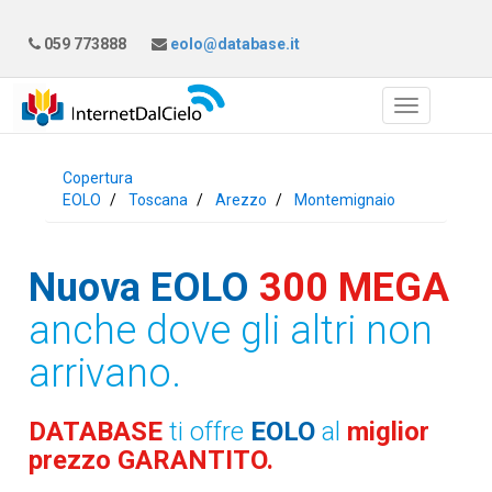
059 773888
eolo@database.it
Copertura
EOLO
Toscana
Arezzo
Montemignaio
Nuova EOLO
300 MEGA
anche dove gli altri non
arrivano.
DATABASE
ti offre
EOLO
al
miglior
prezzo GARANTITO.