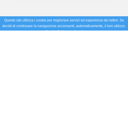
Questo sito utilizza i cookie per migliorare servizi ed esperienza dei lettori. Se
decidi di continuare la navigazione acconsenti, automaticamente, il loro utilizzo.
Cookie Policy
Accetto