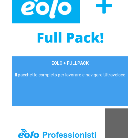
34,90 €/mese
EOLO + FULLPACK
P.IVA - IVA Inc.
Il pacchetto completo per lavorare e navigare Ultraveloce