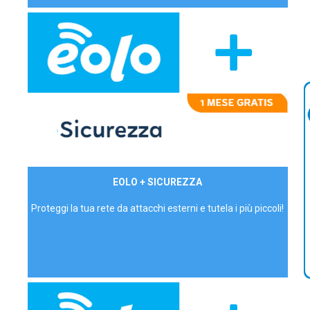
29,90€/mese
EOLO + SICUREZZA
P.IVA - IVA Inc.
Proteggi la tua rete da attacchi esterni e tutela i più piccoli!