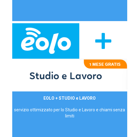
29,90€/mese
EOLO + STUDIO e LAVORO
P.IVA - IVA Inc.
servizio ottimizzato per lo Studio e Lavoro e chiami senza
limiti