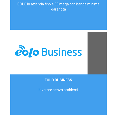
EOLO in azienda fino a 30 mega con banda minima
garantita
Contattaci
EOLO BUSINESS
AZIENDE
lavorare senza problemi