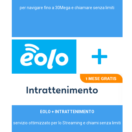
per navigare fino a 30Mega e chiamare senza limiti
29,90€/mese
EOLO + INTRATTENIMENTO
PRIVATI - IVA Inc.
servizio ottimizzato per lo Streaming e chiami senza limiti