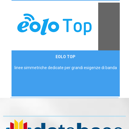
Contattaci
EOLO TOP
AZIENDE
linee simmetriche dedicate per grandi esigenze di banda