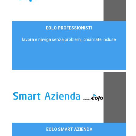
35,00 €/mese
EOLO PROFESSIONISTI
P.IVA - IVA Escl.
lavora e naviga senza problemi, chiamate incluse
Contattaci
EOLO SMART AZIENDA
AZIENDE